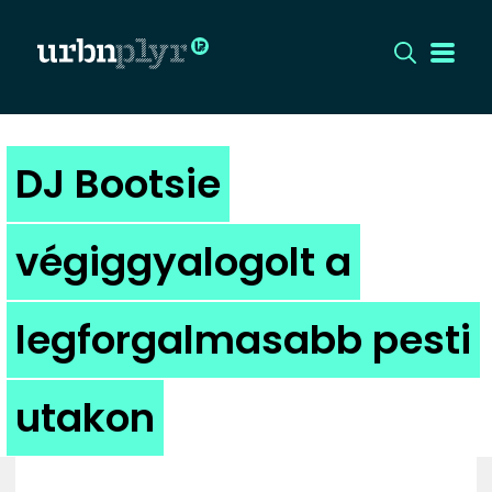
CÍMLAP
DJ Bootsie
DIZÁJN
végiggyalogolt a
DIVAT
legforgalmasabb pesti
HIP
KULT
utakon
UTCA