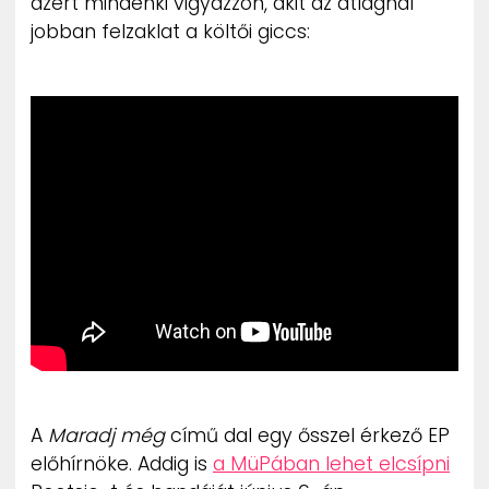
azért mindenki vigyázzon, akit az átlagnál
jobban felzaklat a költői giccs:
A
Maradj még
című dal egy ősszel érkező EP
előhírnöke. Addig is
a MüPában lehet elcsípni