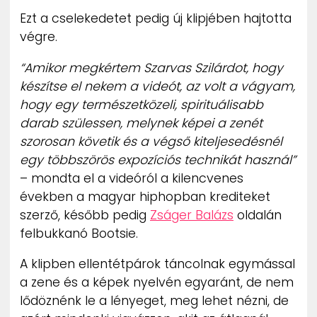
ZENE
Ezt a cselekedetet pedig új klipjében hajtotta
végre.
MÉDIAAJÁNLAT
IMPRESSZUM
“Amikor megkértem Szarvas Szilárdot, hogy
PR-ARCHÍVUM
készítse el nekem a videót, az volt a vágyam,
ADATKEZELÉSI TÁJÉKOZTATÓ
hogy egy természetközeli, spirituálisabb
darab szülessen, melynek képei a zenét
szorosan követik és a végső kiteljesedésnél
egy többszörös expozíciós technikát használ”
– mondta el a videóról a kilencvenes
években a magyar hiphopban krediteket
szerző, később pedig
Zságer Balázs
oldalán
felbukkanó Bootsie.
A klipben ellentétpárok táncolnak egymással
a zene és a képek nyelvén egyaránt, de nem
lődöznénk le a lényeget, meg lehet nézni, de