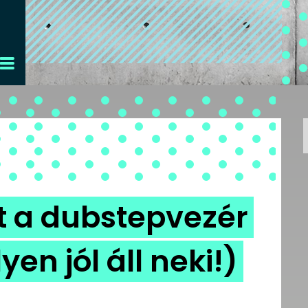
tt a dubstepvezér
en jól áll neki!)