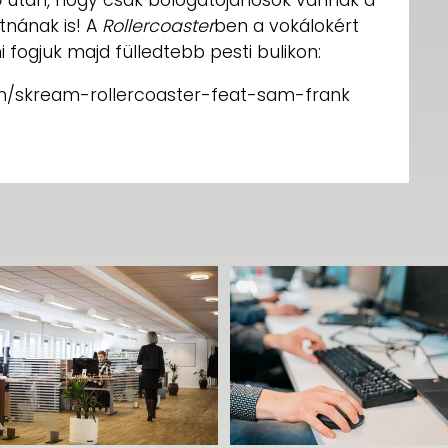
tnának is! A
Rollercoaster
ben a vokálokért
i fogjuk majd fülledtebb pesti bulikon:
m/skream-rollercoaster-feat-sam-frank