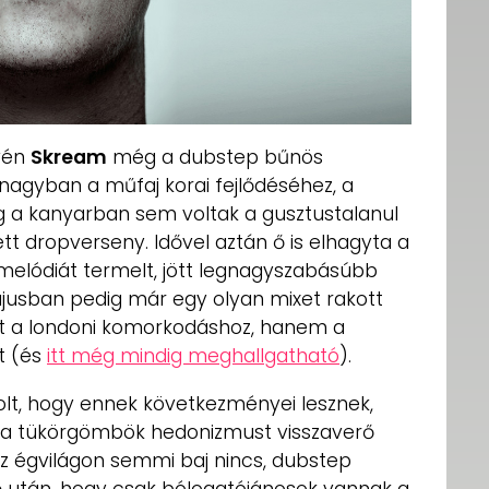
evén
Skream
még a dubstep bűnös
á nagyban a műfaj korai fejlődéséhez, a
 a kanyarban sem voltak a gusztustalanul
tt dropverseny. Idővel aztán ő is elhagyta a
melódiát termelt, jött legnagyszabásúbb
ájusban pedig már egy olyan mixet rakott
t a londoni komorkodáshoz, hanem a
tt (és
itt még mindig meghallgatható
).
olt, hogy ennek következményei lesznek,
n a tükörgömbök hedonizmust visszaverő
az égvilágon semmi baj nincs, dubstep
ő után, hogy csak bólogatójánosok vannak a