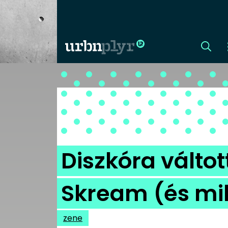
CÍMLAP
DIZÁJN
DIVAT
Diszkóra válto
HIP
Skream (és mily
KULT
zene