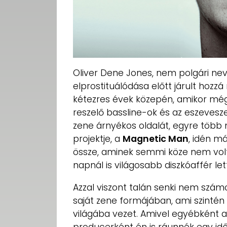
Oliver Dene Jones, nem polgári n
elprostituálódása előtt járult hozz
kétezres évek közepén, amikor még
reszelő bassline-ok és az eszevesze
zene árnyékos oldalát, egyre több 
projektje, a
Magnetic Man
, idén m
össze, aminek semmi köze nem vol
napnál is világosabb diszkóaffér le
Azzal viszont talán senki nem szám
saját zene formájában, ami szinté
világába vezet. Amivel egyébként 
producerként én is ráunnék egy id