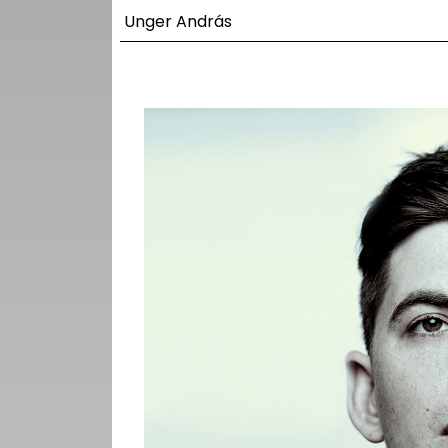
UTCA
Unger András
ZENE
MÉDIAAJÁNLAT
IMPRESSZUM
PR-ARCHÍVUM
ADATKEZELÉSI
TÁJÉKOZTATÓ