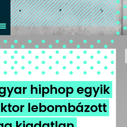
agyar hiphop egyik
aktor lebombázott
ag kiadatlan