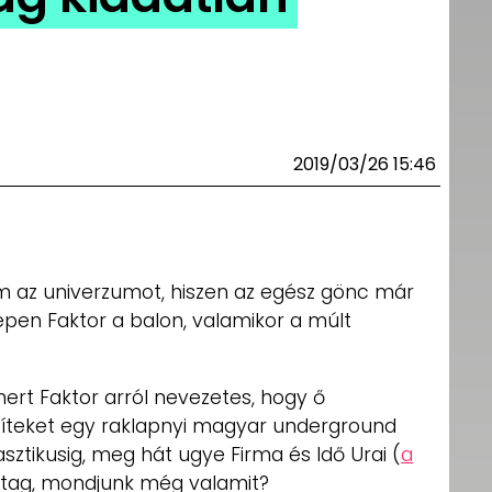
2019/03/26 15:46
az univerzumot, hiszen az egész gönc már
épen Faktor a balon, valamikor a múlt
ert Faktor arról nevezetes, hogy ő
 bíteket egy raklapnyi magyar underground
ztikusig, meg hát ugye Firma és Idő Urai (
a
ptag, mondjunk még valamit?