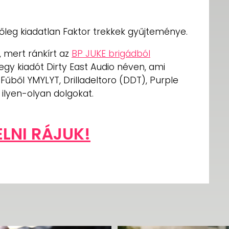
nőleg kiadatlan Faktor trekkek gyűjteménye.
 mert ránkírt az
BP JUKE brigádból
gy kiadót Dirty East Audio néven, ami
 Fűből YMYLYT, Drilladeltoro (DDT), Purple
 ilyen-olyan dolgokat.
ELNI RÁJUK!