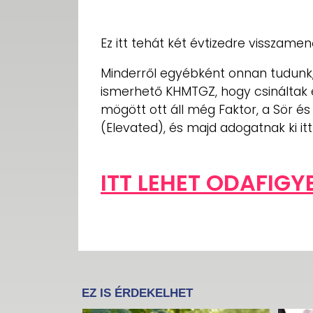
Ez itt tehát két évtizedre visszame
Minderről egyébként onnan tudunk,
ismerhető KHMTGZ, hogy csináltak e
mögött ott áll még Faktor, a Sör és
(Elevated), és majd adogatnak ki itt
ITT LEHET ODAFIGY