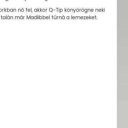
orkban nő fel, akkor Q-Tip könyörögne neki
 talán már Madlibbel túrná a lemezeket.