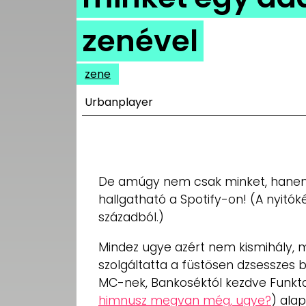
UTCA
zenével
ZENE
MÉDIAAJÁNLAT
zene
IMPRESSZUM
PR-ARCHÍVUM
Urbanplayer
ADATKEZELÉSI
TÁJÉKOZTATÓ
De amúgy nem csak minket, hanem 
hallgatható a Spotify-on! (A nyitók
századból.)
Mindez ugye azért nem kismihály, m
szolgáltatta a füstösen dzsesszes
MC-nek, Bankoséktól kezdve Funktas
himnusz megvan még, ugye?
) ala