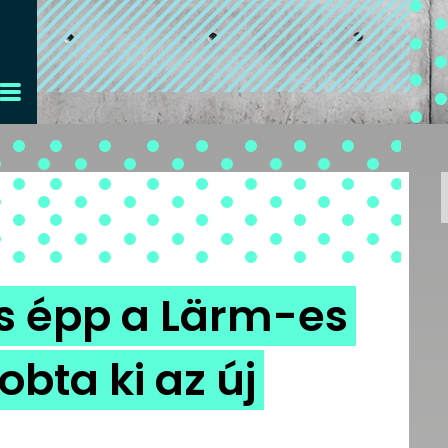
 épp a Lärm-es
obta ki az új