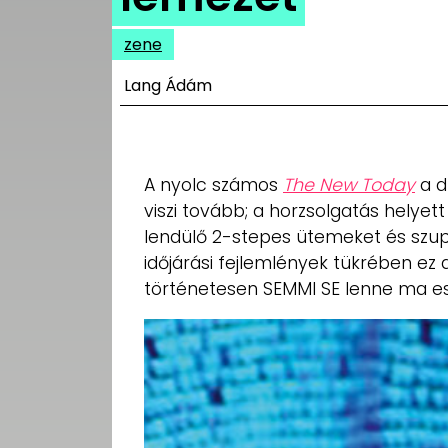
UTCA
zene
ZENE
Lang Ádám
MÉDIAAJÁNLAT
IMPRESSZUM
PR-ARCHÍVUM
ADATKEZELÉSI
A nyolc számos
The New Today
a d
TÁJÉKOZTATÓ
viszi tovább; a horzsolgatás helye
lendülő 2-stepes ütemeket és szupe
időjárási fejlemlények tükrében ez 
történetesen SEMMI SE lenne ma es