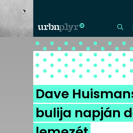
CÍMLAP
DIZÁJN
DIVAT
Dave Huismans
HIP
bulija napján d
KULT
lemezét