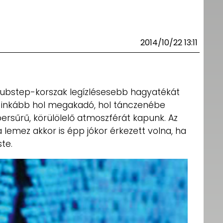
2014/10/22 13:11
ubstep-korszak legízlésesebb hagyatékát
tt inkább hol megakadó, hol tánczenébe
rsűrű, körülölelő atmoszférát kapunk. Az
a lemez akkor is épp jókor érkezett volna, ha
te.