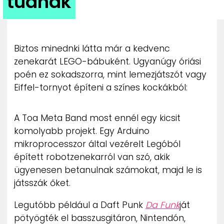
tudnak
ZENE
MÉDIAAJÁNLAT
IMPRESSZUM
Biztos minednki látta már a kedvenc
PR-ARCHÍVUM
zenekarát LEGO-bábuként. Ugyanúgy óriási
ADATKEZELÉSI TÁJÉKOZTATÓ
poén ez sokadszorra, mint lemezjátszót vagy
Eiffel-tornyot építeni a színes kockákból:
A Toa Meta Band most ennél egy kicsit
komolyabb projekt. Egy Arduino
mikroprocesszor által vezérelt Legóból
épített robotzenekarról van szó, akik
ügyenesen betanulnak számokat, majd le is
játsszák őket.
Legutóbb például a Daft Punk
Da Funk
ját
pötyögték el basszusgitáron, Nintendón,