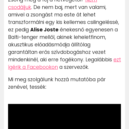
ZENE
csodáljuk
. De nem baj, mert van valami,
amivel a zsongást ma este át lehet
MÉDIAAJÁNLAT
transzformálni egy kis kellemes csilingeléssé,
IMPRESSZUM
ez pedig
Alise Joste
énekesnő egyenesen a
PR-ARCHÍVUM
Balti-tenger mellől, akinek leheletfinom,
ADATKEZELÉSI TÁJÉKOZTATÓ
akusztikus előadásmódja állítólag
garantáltan erős szívdobogáshoz vezet
mindenkinél, aki erre fogékony. Legalábbis
ezt
ígérik a Facebookon
a szervezők.
Mi meg szolgálunk hozzá mutatóba pár
zenével, tessék: