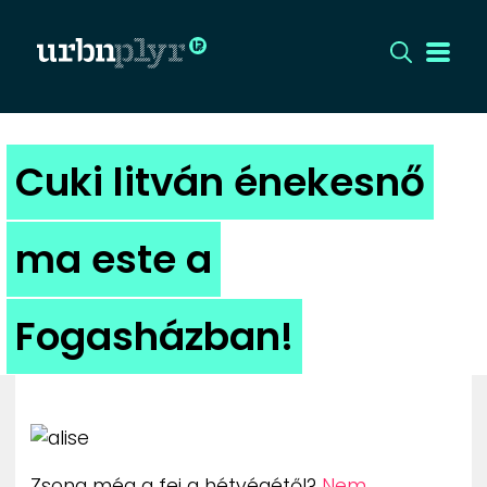
CÍMLAP
Cuki litván énekesnő
DIZÁJN
ma este a
DIVAT
Fogasházban!
HIP
KULT
UTCA
Zsong még a fej a hétvégétől?
Nem