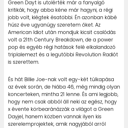
Green Dayt is utolérték már a fanyalgó
ZENE
kritikák, hogy abba kéne már hagyni, a régi
jobb volt, kiégtek ésatöbbi. Én azonban kábé
MÉDIAAJÁNLAT
húsz éve ugyanúgy szeretem őket. Az
IMPRESSZUM
PR-ARCHÍVUM
American Idiot után mondjuk kicsit csalódás
ADATKEZELÉSI TÁJÉKOZTATÓ
volt a 21th Century Breakdown, de a power
pop és egyéb régi hatások felé elkalandozó
triplalemezt és a legutóbbi Revolution Radiót
is szerettem.
És hát Billie Joe-nak volt egy-két túlkapása
az évek során, de hiába 46, még mindig olyan
koncerteken, mintha 21 lenne. És ami legjobb,
hogy nem csak abból áll neki az egész, hogy
x évente körbearánázzák a világot a Green
Dayjel, hanem közben vannak ilyen kis
szerelemprojektek, amik nagyjából arról