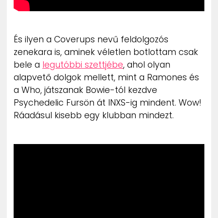
És ilyen a Coverups nevű feldolgozós
zenekara is, aminek véletlen botlottam csak
bele a
legutóbbi szettjébe
, ahol olyan
alapvető dolgok mellett, mint a Ramones és
a Who, játszanak Bowie-tól kezdve
Psychedelic Fursön át INXS-ig mindent. Wow!
Ráadásul kisebb egy klubban mindezt.