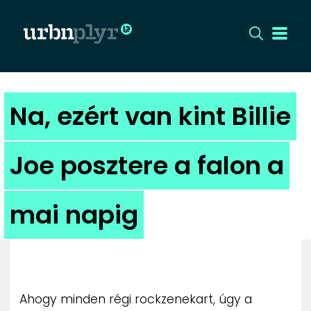
CÍMLAP
Na, ezért van kint Billie
DIZÁJN
Joe posztere a falon a
DIVAT
mai napig
HIP
KULT
UTCA
Ahogy minden régi rockzenekart, úgy a