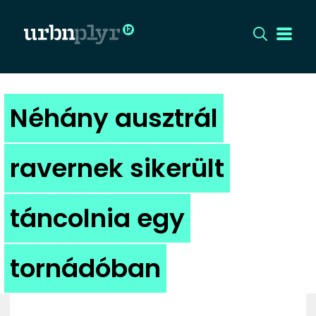
CÍMLAP
Néhány ausztrál
DIZÁJN
ravernek sikerült
DIVAT
táncolnia egy
HIP
KULT
tornádóban
UTCA