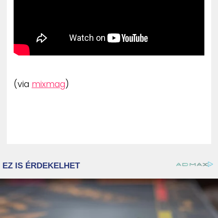
(via
mixmag
)