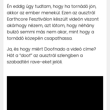
ZENE
Én eddig úgy tudtam, hogy ha tornádó jön,
akkor az ember menekül. Ezen az ausztrál
MÉDIAAJÁNLAT
Earthcore Fesztiválon készült videón viszont
IMPRESSZUM
akárhogy nézem, azt látom, hogy néhány
PR-ARCHÍVUM
bulizó semmi más nem akar, mint hogy a
ADATKEZELÉSI TÁJÉKOZTATÓ
tornádó közepén csapathassa.
Ja, és hogy miért Doofnado a videó címe?
Hát a “doof” az ausztrál szlengben a
szabadtéri rave-eket jelöli.