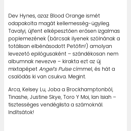
ZENE
Dev Hynes, azaz Blood Orange ismét
MÉDIAAJÁNLAT
odapakolta magát kellemesség-ügyileg.
IMPRESSZUM
Tavalyi, újfent elképesztően erősen izgalmas
PR-ARCHÍVUM
ADATKEZELÉSI TÁJÉKOZTATÓ
poplemezének (bárcsak ilyenek szólnának a
totálisan elbénásodott Petőfin!) amolyan
levezető epilógusaként – szándékosan nem
albumnak nevezve – kirakta ezt az új
mixtapépet
Angel’s Pulse
címmel, és hát a
csalódás ki van csukva. Megint.
Arca, Kelsey Lu, Joba a Brockhamptonból,
Tinashe, Justine Skye, Toro Y Moi, Ian Isiah –
tisztességes vendéglista a számoknál.
Indítsátok!