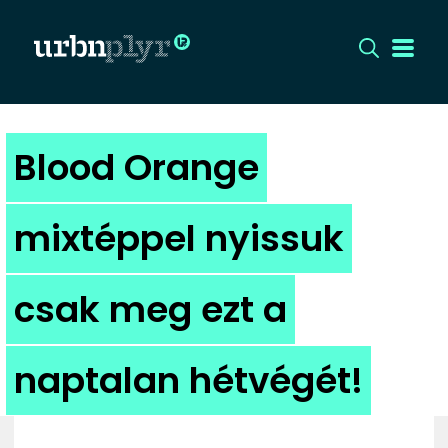
CÍMLAP
Blood Orange
DIZÁJN
mixtéppel nyissuk
DIVAT
csak meg ezt a
HIP
KULT
naptalan hétvégét!
UTCA