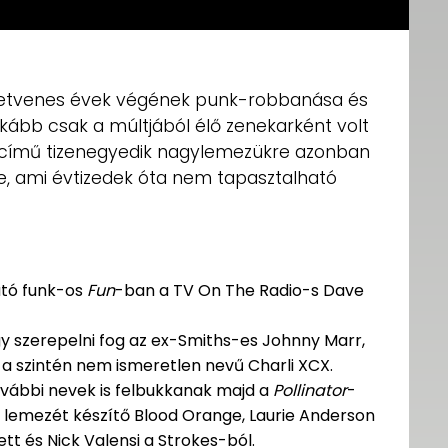
 hetvenes évek végének punk-robbanása és
kább csak a múltjából élő zenekarként volt
című tizenegyedik nagylemezükre azonban
e, ami évtizedek óta nem tapasztalható
ató funk-os
Fun
-ban a TV On The Radio-s Dave
gy szerepelni fog az ex-Smiths-es Johnny Marr,
t a szintén nem ismeretlen nevű Charli XCX.
további nevek is felbukkanak majd a
Pollinator
-
bb lemezét készítő Blood Orange, Laurie Anderson
tt és Nick Valensi a Strokes-ból.