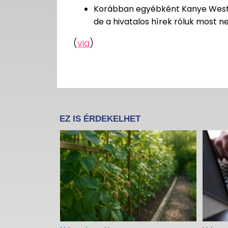
Korábban egyébként Kanye West és
de a hivatalos hírek róluk most n
(
via
)