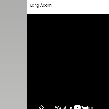
UTCA
Lang Ádám
ZENE
MÉDIAAJÁNLAT
IMPRESSZUM
PR-ARCHÍVUM
ADATKEZELÉSI
TÁJÉKOZTATÓ