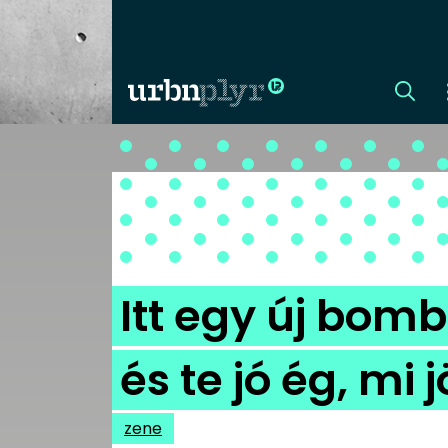
CÍMLAP
DIZÁJN
DIVAT
Itt egy új bom
HIP
és te jó ég, mi
KULT
zene