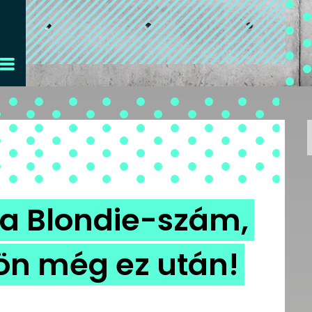
ba Blondie-szám,
 jön még ez után!