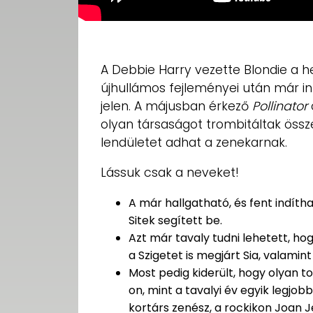
A Debbie Harry vezette Blondie a
újhullámos fejleményei után már in
jelen. A májusban érkező
Pollinator
olyan társaságot trombitáltak össz
lendületet adhat a zenekarnak.
Lássuk csak a neveket!
A már hallgatható, és fent indíth
Sitek segített be.
Azt már tavaly tudni lehetett, ho
a Szigetet is megjárt Sia, valamin
Most pedig kiderült, hogy olyan 
on, mint a tavalyi év egyik legjo
kortárs zenész, a rockikon Joan Je