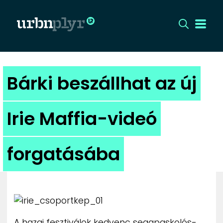
CÍMLAP
Bárki beszállhat az új
DIZÁJN
Irie Maffia-videó
DIVAT
forgatásába
HIP
KULT
UTCA
A hazai fesztiválok kedvenc seggpaskolós-