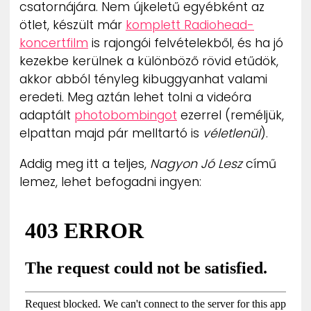
csatornájára. Nem újkeletű egyébként az
ötlet, készült már
komplett Radiohead-
koncertfilm
is rajongói felvételekből, és ha jó
kezekbe kerülnek a különböző rövid etűdök,
akkor abból tényleg kibuggyanhat valami
eredeti. Meg aztán lehet tolni a videóra
adaptált
photobombingot
ezerrel (reméljük,
elpattan majd pár melltartó is
véletlenül
).
Addig meg itt a teljes,
Nagyon Jó Lesz
című
lemez, lehet befogadni ingyen: