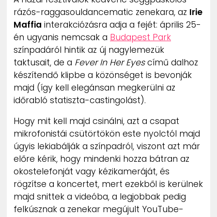
ZENE
rázós-raggasouldancematic zenekara, az
Irie
Maffia
interakciózásra adja a fejét: április 25-
MÉDIAAJÁNLAT
én ugyanis nemcsak a
Budapest Park
IMPRESSZUM
színpadáról hintik az új nagylemezük
PR-ARCHÍVUM
taktusait, de a
Fever In Her Eyes
című dalhoz
ADATKEZELÉSI TÁJÉKOZTATÓ
készítendő klipbe a közönséget is bevonják
majd (így kell elegánsan megkerülni az
időrabló statiszta-castingolást).
Hogy mit kell majd csinálni, azt a csapat
mikrofonistái csütörtökön este nyolctól majd
úgyis lekiabálják a színpadról, viszont azt már
előre kérik, hogy mindenki hozza bátran az
okostelefonját vagy kézikameráját, és
rögzítse a koncertet, mert ezekből is kerülnek
majd snittek a videóba, a legjobbak pedig
felkúsznak a zenekar megújult YouTube-