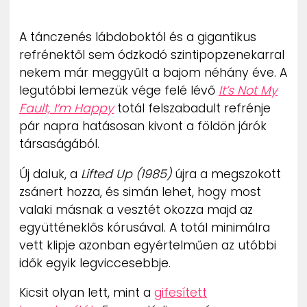
ZENE
A tánczenés lábdoboktól és a gigantikus
MÉDIAAJÁNLAT
refrénektől sem ódzkodó szintipopzenekarral
IMPRESSZUM
nekem már meggyűlt a bajom néhány éve. A
PR-ARCHÍVUM
ADATKEZELÉSI TÁJÉKOZTATÓ
legutóbbi lemezük vége felé lévő
It’s Not My
Fault, I’m Happy
totál felszabadult refrénje
pár napra hatásosan kivont a földön járók
társaságából.
Új daluk, a
Lifted Up (1985)
újra a megszokott
zsánert hozza, és simán lehet, hogy most
valaki másnak a vesztét okozza majd az
együtténeklős kórusával. A totál minimálra
vett klipje azonban egyértelműen az utóbbi
idők egyik legviccesebbje.
Kicsit olyan lett, mint a
gifesített