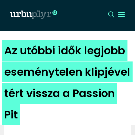
CÍMLAP
Az utóbbi idők legjobb
DIZÁJN
eseménytelen klipjével
DIVAT
tért vissza a Passion
HIP
KULT
Pit
UTCA