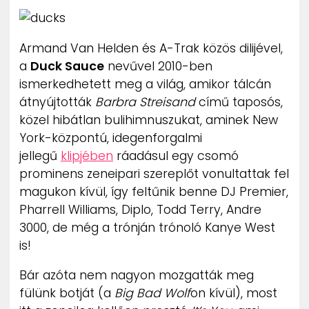
ZENE
Armand Van Helden és A-Trak közös dilijével,
MÉDIAAJÁNLAT
IMPRESSZUM
a
Duck Sauce
nevűvel 2010-ben
PR-ARCHÍVUM
ismerkedhetett meg a világ, amikor tálcán
ADATKEZELÉSI TÁJÉKOZTATÓ
átnyújtották
Barbra Streisand
című taposós,
közel hibátlan bulihimnuszukat, aminek New
York-központú, idegenforgalmi
jellegű
klipjében
ráadásul egy csomó
prominens zeneipari szereplőt vonultattak fel
magukon kívül, így feltűnik benne DJ Premier,
Pharrell Williams, Diplo, Todd Terry, Andre
3000, de még a trónján trónoló Kanye West
is!
Bár azóta nem nagyon mozgatták meg
fülünk botját (a
Big Bad Wolf
on kívül), most