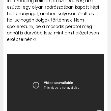
itt a zeneileg kellően prosztó
It’s You
, ami
ezúttal egy olyan fodrászatban kapott képi
háttéranyagot, amiben súlyosan őrült és
hallucinogén dolgok történnek. Nem
spoilerezünk, de a második perctől még
annál is durvább lesz, mint amit előzetesen
elképzelnénk!