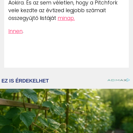
Aokira. És az sem véletlen, hogy a Pitchfork
vele kezdte az évtized legjobb számait
összegyűjtő listáját
minap.
Innen
.