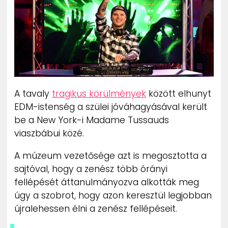
ZENE
MÉDIAAJÁNLAT
IMPRESSZUM
PR-ARCHÍVUM
ADATKEZELÉSI TÁJÉKOZTATÓ
A tavaly
tragikus körülmények
között elhunyt
EDM-istenség a szülei jóváhagyásával került
be a New York-i Madame Tussauds
viaszbábui közé.
A múzeum vezetősége azt is megosztotta a
sajtóval, hogy a zenész több órányi
fellépését áttanulmányozva alkották meg
úgy a szobrot, hogy azon keresztül legjobban
újralehessen élni a zenész fellépéseit.