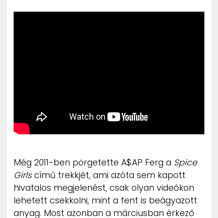
ZENE
MÉDIAAJÁNLAT
IMPRESSZUM
PR-ARCHÍVUM
ADATKEZELÉSI TÁJÉKOZTATÓ
Még 2011-ben pörgetette A$AP Ferg a
Spice
Girls
című trekkjét, ami azóta sem kapott
hivatalos megjelenést, csak olyan videókon
lehetett csekkolni, mint a fent is beágyazott
anyag. Most azonban a márciusban érkező