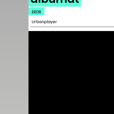
UTCA
zene
ZENE
Urbanplayer
MÉDIAAJÁNLAT
IMPRESSZUM
PR-ARCHÍVUM
ADATKEZELÉSI
TÁJÉKOZTATÓ