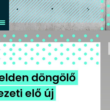
elden döngölő
zeti elő új