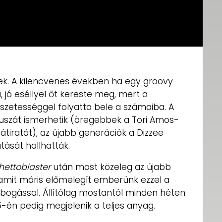
. A kilencvenes években ha egy groovy
, jó eséllyel őt kereste meg, mert a
szetességgel folyatta bele a számaiba. A
szát ismerhetik (öregebbek a Tori Amos-
 átiratát), az újabb generációk a Dizzee
ását hallhatták.
hettoblaster
után most közeleg az újabb
 amit máris előmelegít emberünk ezzel a
bogással. Állítólag mostantól minden héten
én pedig megjelenik a teljes anyag.