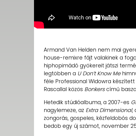
Armand Van Helden nem mai gyerek
house-remixre fájt valakinek a foga
hiphopimádó gyökereit játszi termé
legtöbben a
U Don’t Know Me
himnu
féle Professional Widowra készített
Rascallal közös
Bonkers
című baszat
Hetedik stúdióalbuma, a 2007-es
G
nagylemeze, az
Extra Dimensional
,
zongorás, gospeles, kézfeldobós do
bedob egy új számot, november 25-