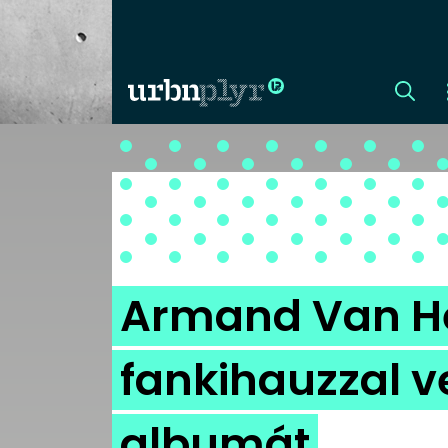
CÍMLAP
DIZÁJN
DIVAT
Armand Van H
HIP
fankihauzzal ve
KULT
albumát