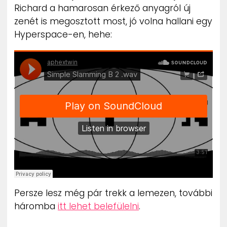
Richard a hamarosan érkező anyagról új
ZENE
zenét is megosztott most, jó volna hallani egy
Hyperspace-en, hehe:
MÉDIAAJÁNLAT
IMPRESSZUM
PR-ARCHÍVUM
ADATKEZELÉSI TÁJÉKOZTATÓ
Persze lesz még pár trekk a lemezen, további
háromba
itt lehet belefülelni
.