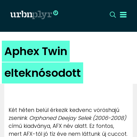
CÍMLAP
Aphex Twin
DIZÁJN
elteknósodott
DIVAT
HIP
KULT
Két héten belül érkezik kedvenc vöröshajú
zsenink
Orphaned Deejay Selek (2006-2008)
UTCA
című kiadványa, AFX név alatt. Ez fontos,
mert AFX-től jó tíz éve nem láttunk új cuccot.