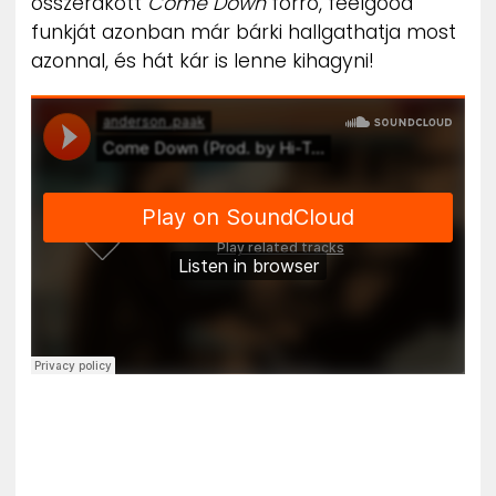
összerakott
Come Down
forró, feelgood
funkját azonban már bárki hallgathatja most
azonnal, és hát kár is lenne kihagyni!