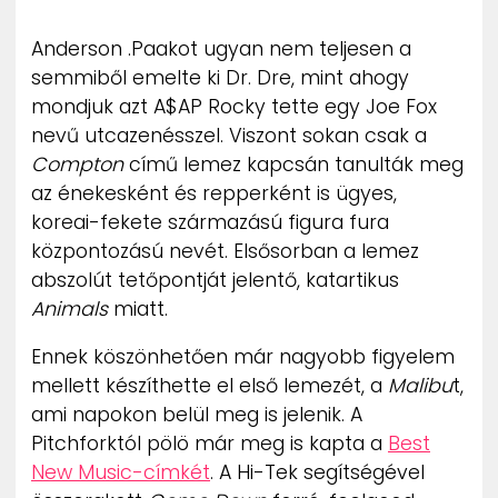
ZENE
Anderson .Paakot ugyan nem teljesen a
semmiből emelte ki Dr. Dre, mint ahogy
MÉDIAAJÁNLAT
IMPRESSZUM
mondjuk azt A$AP Rocky tette egy Joe Fox
PR-ARCHÍVUM
nevű utcazenésszel. Viszont sokan csak a
ADATKEZELÉSI TÁJÉKOZTATÓ
Compton
című lemez kapcsán tanulták meg
az énekesként és repperként is ügyes,
koreai-fekete származású figura fura
központozású nevét. Elsősorban a lemez
abszolút tetőpontját jelentő, katartikus
Animals
miatt.
Ennek köszönhetően már nagyobb figyelem
mellett készíthette el első lemezét, a
Malibu
t,
ami napokon belül meg is jelenik. A
Pitchforktól pölö már meg is kapta a
Best
New Music-címkét
. A Hi-Tek segítségével