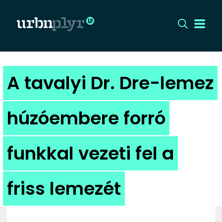
CÍMLAP
A tavalyi Dr. Dre-lemez
DIZÁJN
húzóembere forró
DIVAT
funkkal vezeti fel a
HIP
KULT
friss lemezét
UTCA