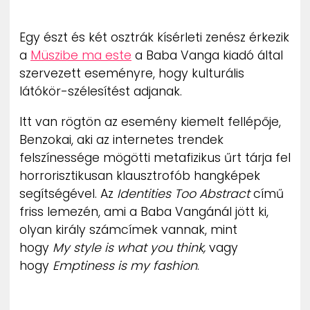
ZENE
Egy észt és két osztrák kísérleti zenész érkezik
MÉDIAAJÁNLAT
a
Müszibe ma este
a Baba Vanga kiadó által
IMPRESSZUM
szervezett eseményre, hogy kulturális
PR-ARCHÍVUM
ADATKEZELÉSI TÁJÉKOZTATÓ
látókör-szélesítést adjanak.
Itt van rögtön az esemény kiemelt fellépője,
Benzokai, aki az internetes trendek
felszínessége mögötti metafizikus űrt tárja fel
horrorisztikusan klausztrofób hangképek
segítségével. Az
Identities Too Abstract
című
friss lemezén, ami a Baba Vangánál jött ki,
olyan király számcímek vannak, mint
hogy
My style is what you think,
vagy
hogy
Emptiness is my fashion
.