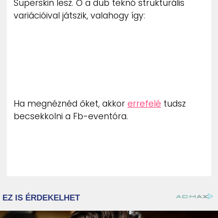
Superskin lesz. Ő a dub teknó strukturális
variációival játszik, valahogy így:
Ha megnéznéd őket, akkor
errefelé
tudsz
becsekkolni a Fb-eventóra.