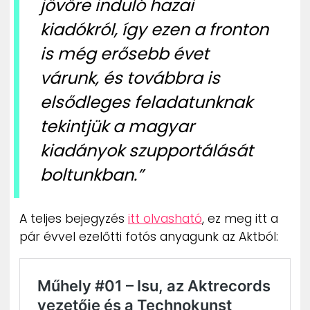
jövőre induló hazai
kiadókról, így ezen a fronton
is még erősebb évet
várunk, és továbbra is
elsődleges feladatunknak
tekintjük a magyar
kiadányok szupportálását
boltunkban.”
A teljes bejegyzés
itt olvasható
, ez meg itt a
pár évvel ezelőtti fotós anyagunk az Aktból: