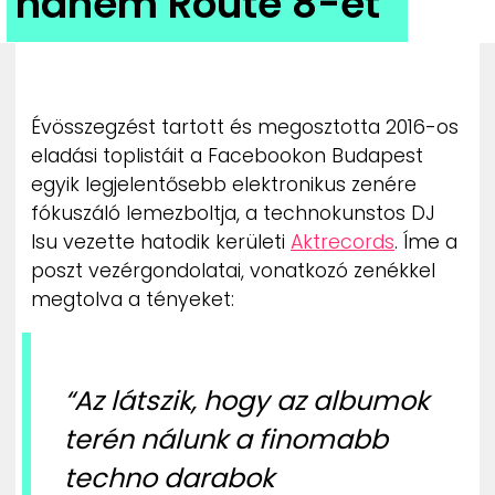
hanem Route 8-et”
ZENE
MÉDIAAJÁNLAT
IMPRESSZUM
PR-ARCHÍVUM
Évösszegzést tartott és megosztotta 2016-os
ADATKEZELÉSI TÁJÉKOZTATÓ
eladási toplistáit a Facebookon Budapest
egyik legjelentősebb elektronikus zenére
fókuszáló lemezboltja, a technokunstos DJ
Isu vezette hatodik kerületi
Aktrecords
. Íme a
poszt vezérgondolatai, vonatkozó zenékkel
megtolva a tényeket:
“Az látszik, hogy az albumok
terén nálunk a finomabb
techno darabok