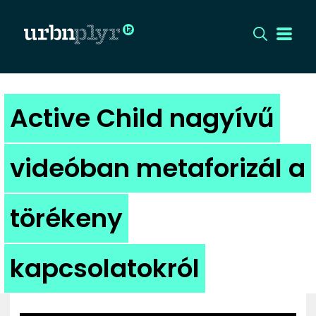
CÍMLAP
Active Child nagyívű
DIZÁJN
videóban metaforizál a
DIVAT
törékeny
HIP
KULT
kapcsolatokról
UTCA