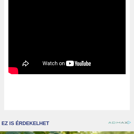
ZENE
MÉDIAAJÁNLAT
IMPRESSZUM
PR-ARCHÍVUM
ADATKEZELÉSI TÁJÉKOZTATÓ