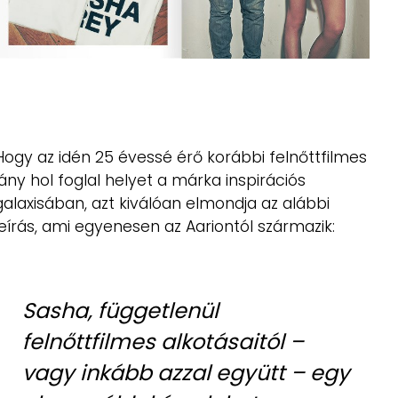
Hogy az idén 25 évessé érő korábbi felnőttfilmes
lány hol foglal helyet a márka inspirációs
galaxisában, azt kiválóan elmondja az alábbi
leírás, ami egyenesen az Aariontól származik:
Sasha, függetlenül
felnőttfilmes alkotásaitól –
vagy inkább azzal együtt – egy