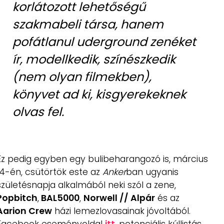
korlátozott lehetőségű
szakmabeli társa, hanem
pofátlanul uderground zenéket
ír, modellkedik, színészkedik
(nem olyan filmekben),
könyvet ad ki, kisgyerekeknek
olvas fel.
Ez pedig egyben egy bulibeharangozó is, március
14-én, csütörtök este az
Anker
ban ugyanis
születésnapja alkalmából neki szól a zene,
Popbitch
,
BAL5000
,
Norwell // Alpár
és az
Aarion Crew
házi lemezlovasainak jóvoltából.
Facebook eseményoldal
itt
, potenciális kúllistás