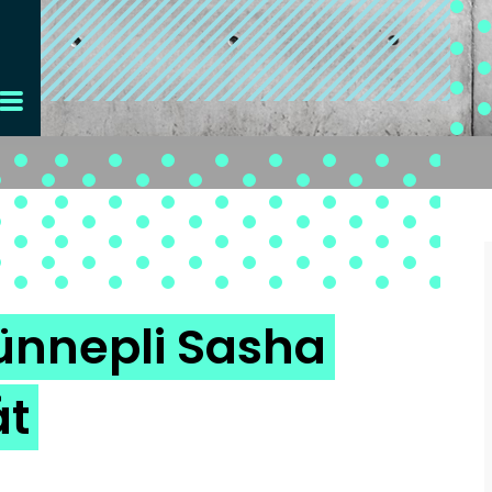
 ünnepli Sasha
át