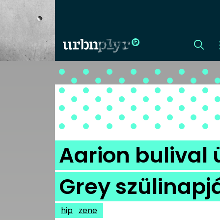
CÍMLAP
DIZÁJN
DIVAT
Aarion bulival
HIP
Grey szülinapj
KULT
hip
zene