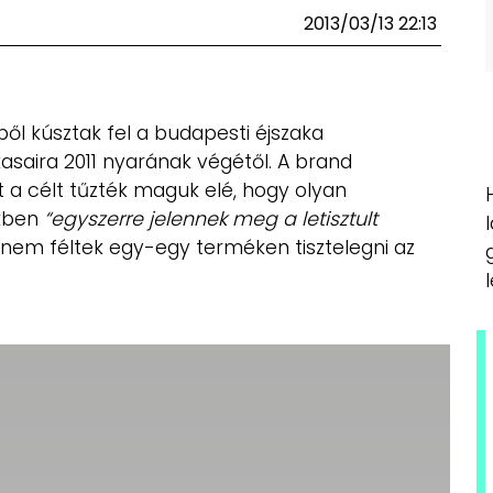
2013/03/13 22:13
l kúsztak fel a budapesti éjszaka
asaira 2011 nyarának végétől. A brand
zt a célt tűzték maguk elé, hogy olyan
ikben
“egyszerre jelennek meg a letisztult
 nem féltek egy-egy terméken tisztelegni az