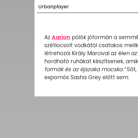
UTCA
Urbanplayer
ZENE
MÉDIAAJÁNLAT
Az
Aarion
pólók jóformán a semmibő
IMPRESSZUM
szétlocsolt vodkától csatakos mellk
PR-ARCHÍVUM
ADATKEZELÉSI
létrehozói Király Marcival az élen a
TÁJÉKOZTATÓ
hordható ruhákat készítsenek, am
formák és az éjszaka mocska.”
Sőt,
expornós Sasha Grey előtt sem: