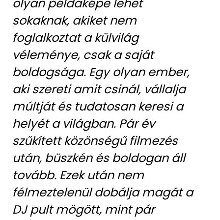
olyan példaképe lehet
sokaknak, akiket nem
foglalkoztat a külvilág
véleménye, csak a saját
boldogsága. Egy olyan ember,
aki szereti amit csinál, vállalja
múltját és tudatosan keresi a
helyét a világban. Pár év
szűkített közönségű filmezés
után, büszkén és boldogan áll
tovább. Ezek után nem
félmeztelenül dobálja magát a
DJ pult mögött, mint pár