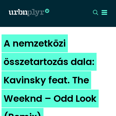
CÍMLAP
A nemzetközi
DIZÁJN
összetartozás dala:
DIVAT
Kavinsky feat. The
HIP
KULT
Weeknd – Odd Look
UTCA