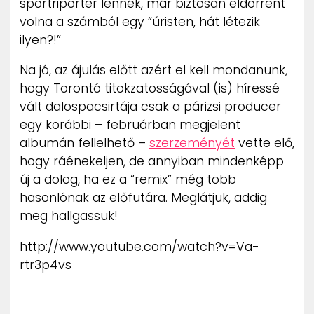
sportriporter lennék, már biztosan eldörrent
volna a számból egy “úristen, hát létezik
ilyen?!”
Na jó, az ájulás előtt azért el kell mondanunk,
hogy Torontó titokzatosságával (is) híressé
vált dalospacsirtája csak a párizsi producer
egy korábbi – februárban megjelent
albumán fellelhető –
szerzeményét
vette elő,
hogy ráénekeljen, de annyiban mindenképp
új a dolog, ha ez a “remix” még több
hasonlónak az előfutára. Meglátjuk, addig
meg hallgassuk!
http://www.youtube.com/watch?v=Va-
rtr3p4vs