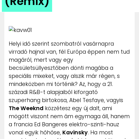
(Remix)
ZENE
MÉDIAAJÁNLAT
IMPRESSZUM
PR-ARCHÍVUM
ADATKEZELÉSI TÁJÉKOZTATÓ
Helyi idő szerint szombatról vasárnapra
virradó hajnal van, fél Európa éppen nem tud
magáról, mert vagy egy
becsületsüllyesztőben dönti magába a
speciális mixeket, vagy alszik már régen, s
mindeközben mi történik? Az, hogy a 21.
századi R&B-t alapjaiból kiforgató
szuperhang birtokosa, Abel Tesfaye, vagyis
The Weeknd
közzétesz egy új dalt, ami
mögött viszont nem ám egymaga áll, hanem
a francia Ed Bangeres elektro-szinti-hauz
vonal egyik hőhőse,
Kavinsky
. Ha most