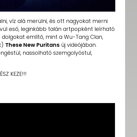
i, víz alá merülni, és ott nagyokat merni
ívül eső, leginkább talán artpopként leírható
ó dolgokat említő, mint a Wu-Tang Clan,
k)
These New Puritans
új videójában.
engéstül, nassolható szemgolyóstul,
ÉSZ KEZE!!!