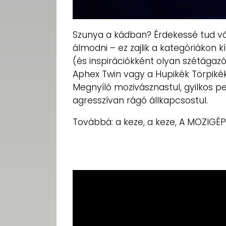
Szunya a kádban? Érdekessé tud váln
álmodni – ez zajlik a kategóriákon k
(és inspirációkként olyan szétágaz
Aphex Twin vagy a Hupikék Törpiké
Megnyíló mozivásznastul, gyilkos p
agresszívan rágó állkapcsostul.
Továbbá: a keze, a keze, A MOZIGÉP