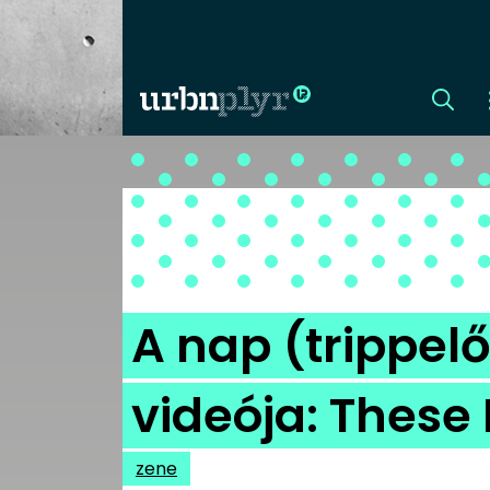
CÍMLAP
DIZÁJN
DIVAT
A nap (trippel
HIP
videója: These
KULT
zene