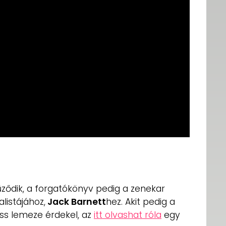
ződik, a forgatókönyv pedig a zenekar
listájához,
Jack Barnett
hez. Akit pedig a
iss lemeze érdekel, az
itt olvashat róla
egy