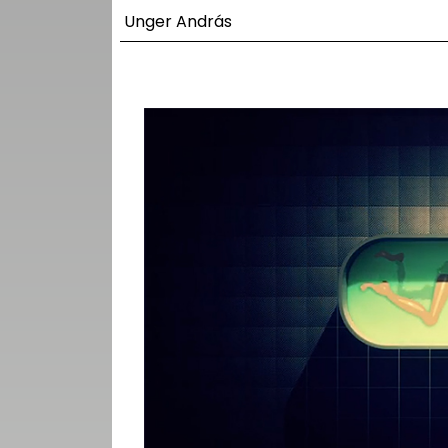
UTCA
Unger András
ZENE
MÉDIAAJÁNLAT
IMPRESSZUM
PR-ARCHÍVUM
ADATKEZELÉSI
TÁJÉKOZTATÓ