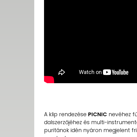
A klip rendezése
PICNIC
nevéhez fű
dalszerzőjéhez és multi-instrumenta
puritánok idén nyáron megjelent fr