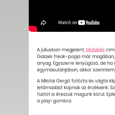
A júliusban megjelent,
Malakiás
című
Galaxis freak-popja már magában,
anyag. Egyszerre lenyűgöző, de ha
egymásutánjában, akkor szerintem,
A Milotai Gergő fotózta és vágta k
letámadást kapnak az érzékeink. Szi
füstöt is érezzük magunk körül. Ep
a play-gombra.