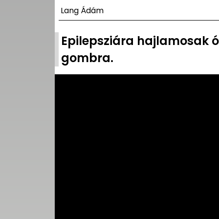
UTCA
Lang Ádám
ZENE
Epilepsziára hajlamosak 
MÉDIAAJÁNLAT
gombra.
IMPRESSZUM
PR-ARCHÍVUM
ADATKEZELÉSI
TÁJÉKOZTATÓ