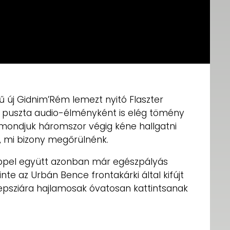
 új Gidnim’Rém lemezt nyitó Flaszter
 puszta audio-élményként is elég tömény
 mondjuk háromszor végig kéne hallgatni
 mi bizony megőrülnénk.
lippel együtt azonban már egészpályás
nte az Urbán Bence frontakárki által kifújt
ilepsziára hajlamosak óvatosan kattintsanak