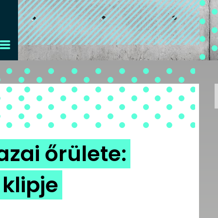
zai őrülete:
klipje