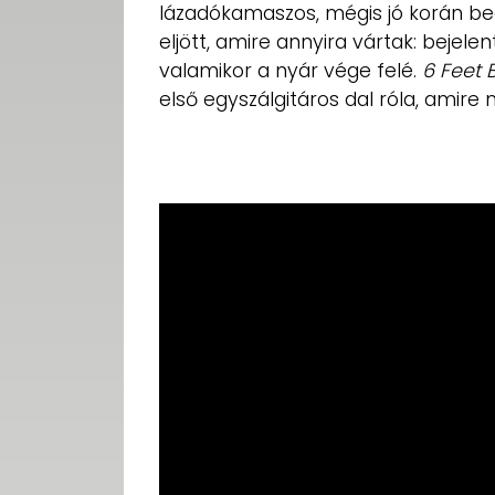
lázadókamaszos, mégis jó korán be
eljött, amire annyira vártak: bejel
valamikor a nyár vége felé.
6 Feet
első egyszálgitáros dal róla, amire m