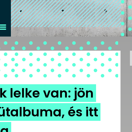
k lelke van: jön
ütalbuma, és itt
la