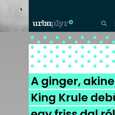
CÍMLAP
DIZÁJN
DIVAT
A ginger, akine
HIP
King Krule deb
KULT
egy friss dal ró