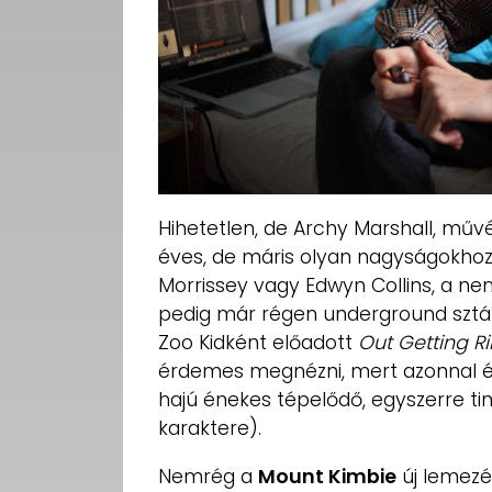
Hihetetlen, de Archy Marshall, mű
éves, de máris olyan nagyságokhoz 
Morrissey vagy Edwyn Collins, a n
pedig már régen underground sztá
Zoo Kidként előadott
Out Getting R
érdemes megnézni, mert azonnal ér
hajú énekes tépelődő, egyszerre tin
karaktere).
Nemrég a
Mount Kimbie
új lemez