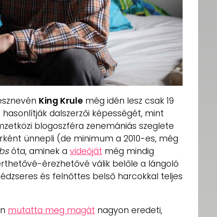
vésznevén
King Krule
még idén lesz csak 19
hasonlítják dalszerzői képességét, mint
emzetközi blogoszféra zenemániás szeglete
rként ünnepli (de minimum a 2010-es, még
ibs
óta, aminek a
videóját
még mindig
thetővé-érezhetővé válik belőle a lángoló
édzseres és felnőttes belső harcokkal teljes
én
mutatta meg magát
nagyon eredeti,