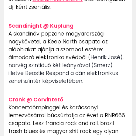
dj-ként zseniális.
Scandinight @ Kuplung
A skandináv popzene magyarországi
nagykövetei, a Keep North csapata az
alábbiakat ajánlja a szombat estére:
álmodozó elektronika svédből (
Henrik José),
norvég szintiduó két leányzóval (Smerz)
illetve Beastie Respond a dán elektronikus
zenei színtér képviseletében.
Crank @ Corvintető
Koncertdömpinggel és karácsonyi
lemezvásárral búcsúztatja az évet a RNR666
csapata. Lesz francia rock and roll, brazil
trash blues és magyar shit rock egy olyan