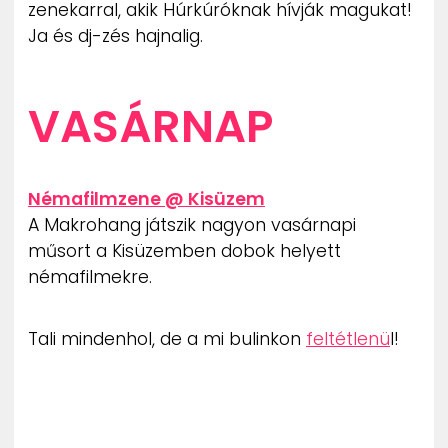
zenekarral, akik Húrkúróknak hívják magukat!
Ja és dj-zés hajnalig.
VASÁRNAP
Némafilmzene @ Kisüzem
A Makrohang játszik nagyon vasárnapi
műsort a Kisüzemben dobok helyett
némafilmekre.
Tali mindenhol, de a mi bulinkon
feltétlenü
l!