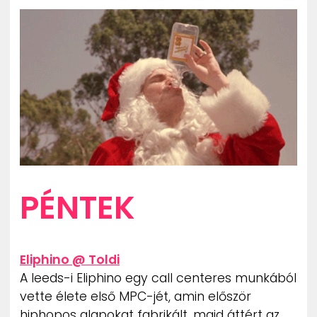
ZENE
MÉDIAAJÁNLAT
IMPRESSZUM
PR-ARCHÍVUM
ADATKEZELÉSI TÁJÉKOZTATÓ
PÉNTEK
Eliphino @ Toldi
A leeds-i Eliphino egy call centeres munkából
vette élete első MPC-jét, amin először
hiphopos alapokat fabrikált, majd áttért az