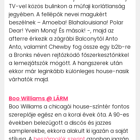
TV-vel közös bulinkon a műfaji korlátlanság
jegyében. A fellépők nevei magukért
beszélnek – Amoeba! Blahalouisiana! Polar
Dear! Yvein Monq! És mások! -, majd az
afterre érkezik a zágrábi Balconytól Anto
Anto, valamint Chewby fog össze egy b2b-re
a Bronks néven rejtőzködő főszerkesztőnkkel
a lemezjátszók mögött. A hangszerek után
ekkor már leginkább különleges house-nasik
várhatók majd.
Boo Williams @ LÄRM
Boo Williams a chicagói house-színtér fontos
szereplője egész en a korai évek óta. A 90-es
években belezúgott a discós és jazzes
samplerekbe, ekkora alakult ki igazán a saját
stílusa. A
beszámolók szerint
azonban igazán