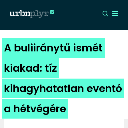
CÍMLAP
A buliiránytű ismét
DIZÁJN
kiakad: tíz
DIVAT
kihagyhatatlan eventó
HIP
KULT
a hétvégére
UTCA