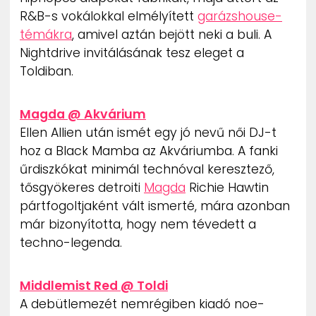
R&B-s vokálokkal elmélyített
garázshouse-
témákra
, amivel aztán bejött neki a buli. A
Nightdrive invitálásának tesz eleget a
Toldiban.
Magda @ Akvárium
Ellen Allien után ismét egy jó nevű női DJ-t
hoz a Black Mamba az Akváriumba. A fanki
űrdiszkókat minimál technóval keresztező,
tősgyökeres detroiti
Magda
Richie Hawtin
pártfogoltjaként vált ismerté, mára azonban
már bizonyította, hogy nem tévedett a
techno-legenda.
Middlemist Red @ Toldi
A debütlemezét nemrégiben kiadó noe-