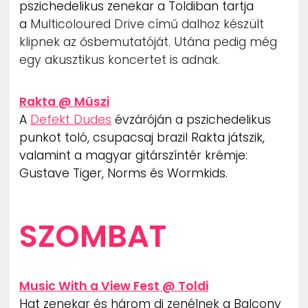
pszichedelikus zenekar a Toldiban tartja
a
Multicoloured Drive című dalhoz készült
klipnek az ősbemutatóját. Utána pedig még
egy akusztikus koncertet is adnak.
Rakta @ Müszi
A
Defekt Dudes
évzáróján a pszichedelikus
punkot toló, csupacsaj brazil Rakta játszik,
valamint a magyar gitárszíntér krémje:
Gustave Tiger, Norms és Wormkids.
SZOMBAT
Music With a View Fest @ Toldi
Hat zenekar és három dj zenélnek a Balcony