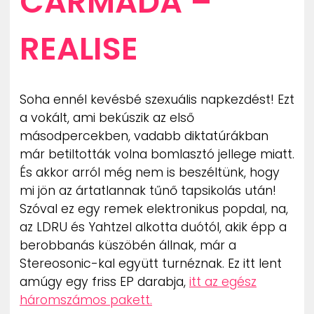
CARMADA –
ZENE
REALISE
MÉDIAAJÁNLAT
IMPRESSZUM
PR-ARCHÍVUM
ADATKEZELÉSI TÁJÉKOZTATÓ
Soha ennél kevésbé szexuális napkezdést! Ezt
a vokált, ami bekúszik az első
másodpercekben, vadabb diktatúrákban
már betiltották volna bomlasztó jellege miatt.
És akkor arról még nem is beszéltünk, hogy
mi jön az ártatlannak tűnő tapsikolás után!
Szóval ez egy remek elektronikus popdal, na,
az LDRU és Yahtzel alkotta duótól, akik épp a
berobbanás küszöbén állnak, már a
Stereosonic-kal együtt turnéznak. Ez itt lent
amúgy egy friss EP darabja,
itt az egész
háromszámos pakett.