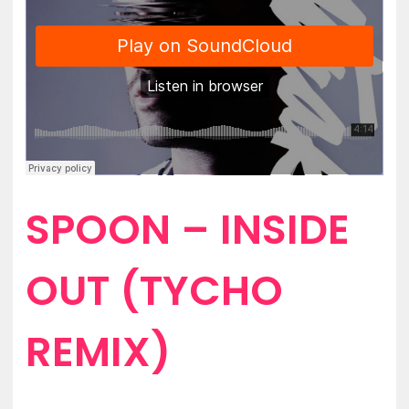
SPOON – INSIDE
OUT (TYCHO
REMIX)