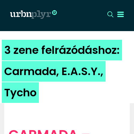
CÍMLAP
3 zene felrázódáshoz:
DIZÁJN
Carmada, E.A.S.Y.,
DIVAT
Tycho
HIP
KULT
UTCA