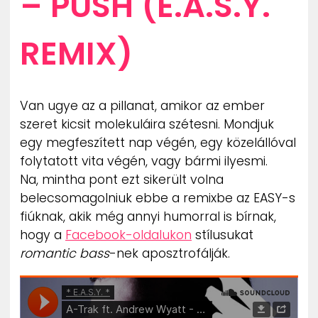
– PUSH (E.A.S.Y.
REMIX)
Van ugye az a pillanat, amikor az ember
szeret kicsit molekuláira szétesni. Mondjuk
egy megfeszített nap végén, egy közelállóval
folytatott vita végén, vagy bármi ilyesmi.
Na, mintha pont ezt sikerült volna
belecsomagolniuk ebbe a remixbe az EASY-s
fiúknak, akik még annyi humorral is bírnak,
hogy a
Facebook-oldalukon
stílusukat
romantic bass
-nek aposztrofálják.