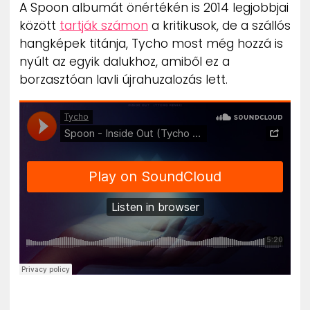
A Spoon albumát önértékén is 2014 legjobbjai
között
tartják számon
a kritikusok, de a szállós
hangképek titánja, Tycho most még hozzá is
nyúlt az egyik dalukhoz, amiből ez a
borzasztóan lavli újrahuzalozás lett.