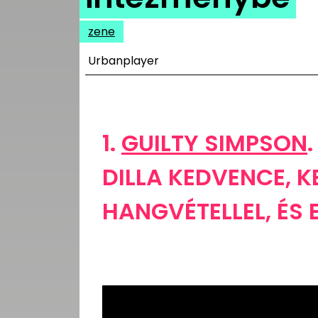
UTCA
zene
ZENE
Urbanplayer
MÉDIAAJÁNLAT
IMPRESSZUM
PR-ARCHÍVUM
ADATKEZELÉSI
TÁJÉKOZTATÓ
1.
GUILTY SIMPSON
DILLA KEDVENCE, 
HANGVÉTELLEL, ÉS 