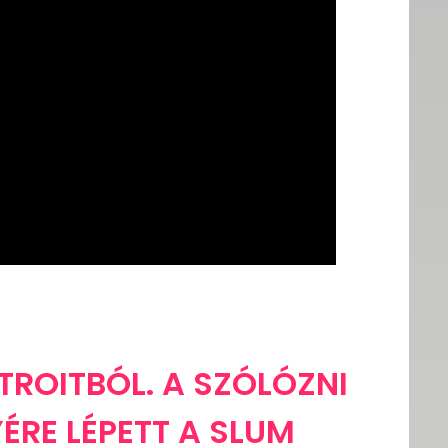
ETROITBÓL. A SZÓLÓZNI
YÉRE LÉPETT A SLUM