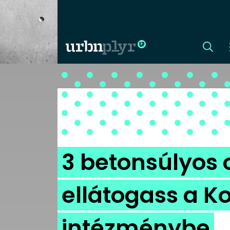
CÍMLAP
DIZÁJN
DIVAT
3 betonsúlyos 
HIP
ellátogass a K
KULT
intézménybe