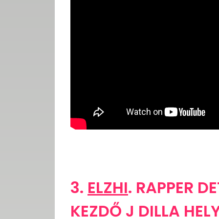
3.
ELZHI
. RAPPER D
KEZDŐ J DILLA HEL