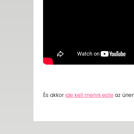
És akkor
ide kell menni este
az úrie