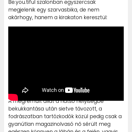
Be.you.tiful szalonban egyszercsak
ZENE
megjelenik egy szarvasbika, de nem
akárhogy, hanem a kirakaton keresztül:
MÉDIAAJÁNLAT
IMPRESSZUM
PR-ARCHÍVUM
ADATKEZELÉSI TÁJÉKOZTATÓ
A megrémült állat a hátsó helyiségbe
bekukkantása után sietve távozott, a
fodrászatban tartózkodók közül pedig csak a
gyanútlan magazinolvasó nő sérült meg
egészen könnyen a lábán és a fején, vagyis