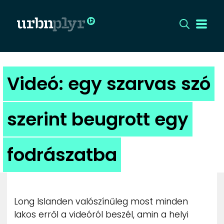
CÍMLAP
Videó: egy szarvas szó
DIZÁJN
szerint beugrott egy
DIVAT
fodrászatba
HIP
KULT
Long Islanden valószínűleg most minden
UTCA
lakos erről a videóról beszél, amin a helyi