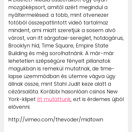
ZENE
mozgóképsort, amitől azért megindul a
nyáltermelésed: a több, mint ötvenezer
MÉDIAAJÁNLAT
fotóból összepattintott videó tartalmaz
IMPRESSZUM
mindent, ami miatt szeretjük a sosem alvó
PR-ARCHÍVUM
várost, van itt sárgataxi-sereglet, hotdogárus,
ADATKEZELÉSI TÁJÉKOZTATÓ
Brooklyn híd, Time Square, Empire State
Building és még sorolhatnánk. A már-már
lehetetlen szépségűre fényelt pillanatok
magukban is remekül mutatnak, de time-
lapse üzemmódban és ütemre vágva úgy
állnak össze, mint Stahl Judit keze alatt a
cézársaláta. Korábbi hasonlóan csinos New
York-klipet
itt mutattunk
, ezt is érdemes újból
elővenni.
http://vimeo.com/thevoder/midtown