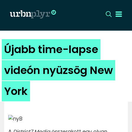
CÍMLAP
Újabb time-lapse
DIZÁJN
videón nyüzsög New
DIVAT
York
HIP
KULT
UTCA
A
District7 Media
összerakott egy olyan