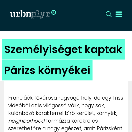
CÍMLAP
Személyiséget kaptak
DIZÁJN
Párizs környékei
DIVAT
HIP
Franciáék fővárosa ragyogó hely, de egy friss
KULT
videóból az is világossá válik, hogy sok,
különböző karakterrel bíró kerület, környék,
neighborhood
formázza kerekre és
UTCA
szerethetőre a nagy egészet, amit Párizsként