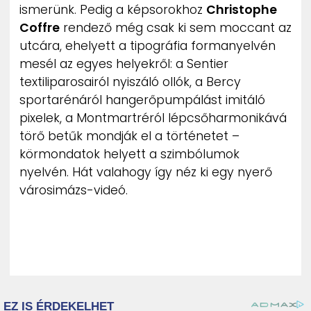
ismerünk. Pedig a képsorokhoz
Christophe
ZENE
Coffre
rendező még csak ki sem moccant az
utcára, ehelyett a tipográfia formanyelvén
MÉDIAAJÁNLAT
IMPRESSZUM
mesél az egyes helyekről: a Sentier
PR-ARCHÍVUM
textiliparosairól nyiszáló ollók, a Bercy
ADATKEZELÉSI TÁJÉKOZTATÓ
sportarénáról hangerőpumpálást imitáló
pixelek, a Montmartréról lépcsőharmonikává
törő betűk mondják el a történetet –
körmondatok helyett a szimbólumok
nyelvén. Hát valahogy így néz ki egy nyerő
városimázs-videó.