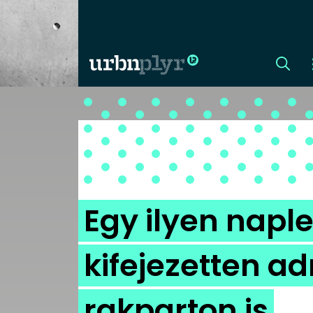
CÍMLAP
DIZÁJN
DIVAT
Egy ilyen nap
HIP
kifejezetten ad
KULT
rakparton is