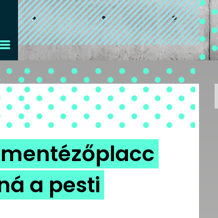
lementézőplacc
ná a pesti