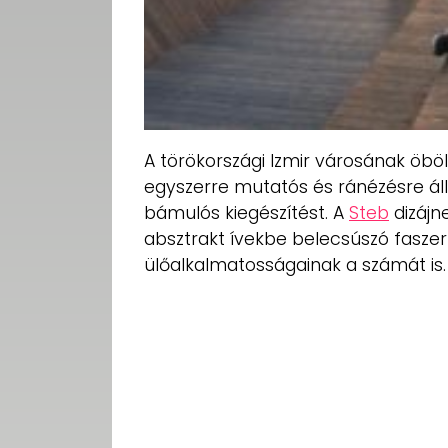
A törökországi Izmir városának öbö
egyszerre mutatós és ránézésre ál
bámulós kiegészítést. A
Steb
dizájne
absztrakt ívekbe belecsúszó fasze
ülőalkalmatosságainak a számát is.