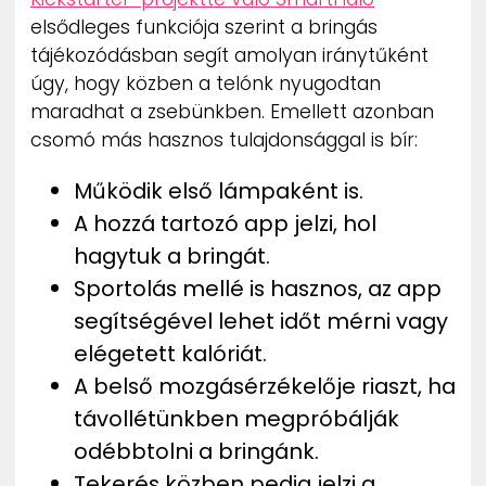
ZENE
elsődleges funkciója szerint a bringás
tájékozódásban segít amolyan iránytűként
MÉDIAAJÁNLAT
úgy, hogy közben a telónk nyugodtan
IMPRESSZUM
maradhat a zsebünkben. Emellett azonban
PR-ARCHÍVUM
csomó más hasznos tulajdonsággal is bír:
ADATKEZELÉSI TÁJÉKOZTATÓ
Működik első lámpaként is.
A hozzá tartozó app jelzi, hol
hagytuk a bringát.
Sportolás mellé is hasznos, az app
segítségével lehet időt mérni vagy
elégetett kalóriát.
A belső mozgásérzékelője riaszt, ha
távollétünkben megpróbálják
odébbtolni a bringánk.
Tekerés közben pedig jelzi a