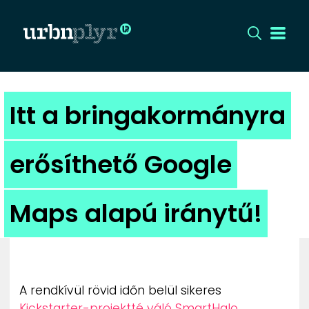
CÍMLAP
Itt a bringakormányra
DIZÁJN
erősíthető Google
DIVAT
Maps alapú iránytű!
HIP
KULT
UTCA
A rendkívül rövid időn belül sikeres
Kickstarter-projektté váló SmartHalo