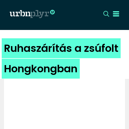
CÍMLAP
Ruhaszárítás a zsúfolt
DIZÁJN
Hongkongban
DIVAT
HIP
KULT
UTCA