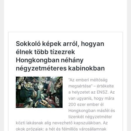
ZENE
MÉDIAAJÁNLAT
IMPRESSZUM
PR-ARCHÍVUM
ADATKEZELÉSI TÁJÉKOZTATÓ