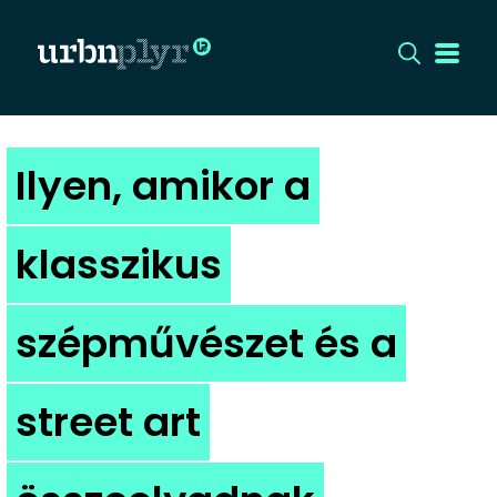
CÍMLAP
Ilyen, amikor a
DIZÁJN
klasszikus
DIVAT
szépművészet és a
HIP
KULT
street art
UTCA