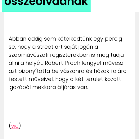
összeolvadnak
ZENE
MÉDIAAJÁNLAT
IMPRESSZUM
PR-ARCHÍVUM
Abban eddig sem kételkedtünk egy percig
ADATKEZELÉSI TÁJÉKOZTATÓ
se, hogy a street art saját jogán a
szépművészeti regiszterekben is meg tudja
állni a helyét. Robert Proch lengyel művész
azt bizonyította be vászonra és házak falára
festett műveivel, hogy a két terület között
igazából mekkora átjárás van.
(
via
)