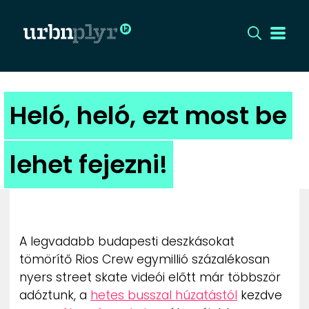
CÍMLAP
Heló, heló, ezt most be
DIZÁJN
lehet fejezni!
DIVAT
HIP
A legvadabb budapesti deszkásokat
KULT
tömörítő Rios Crew egymillió százalékosan
nyers street skate videói előtt már többször
UTCA
adóztunk, a
hetes busszal húzatástól
kezdve