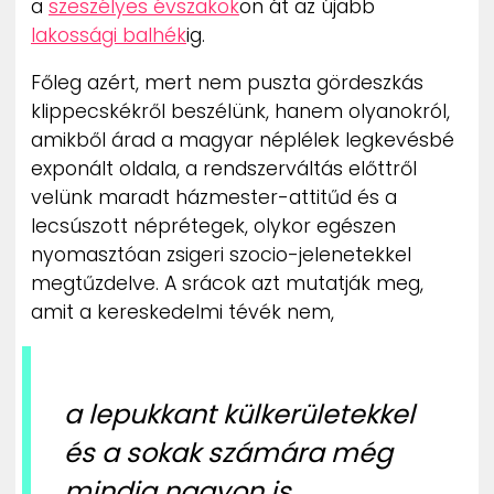
a
szeszélyes évszakok
on át az újabb
ZENE
lakossági balhék
ig.
MÉDIAAJÁNLAT
Főleg azért, mert nem puszta gördeszkás
IMPRESSZUM
klippecskékről beszélünk, hanem olyanokról,
PR-ARCHÍVUM
amikből árad a magyar néplélek legkevésbé
ADATKEZELÉSI TÁJÉKOZTATÓ
exponált oldala, a rendszerváltás előttről
velünk maradt házmester-attitűd és a
lecsúszott néprétegek, olykor egészen
nyomasztóan zsigeri szocio-jelenetekkel
megtűzdelve. A srácok azt mutatják meg,
amit a kereskedelmi tévék nem,
a lepukkant külkerületekkel
és a sokak számára még
mindig nagyon is