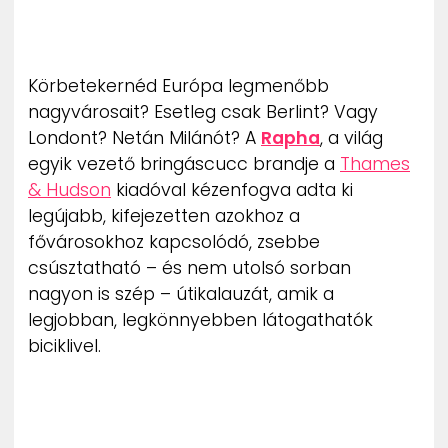
ZENE
MÉDIAAJÁNLAT
Körbetekernéd Európa legmenőbb
IMPRESSZUM
PR-ARCHÍVUM
nagyvárosait? Esetleg csak Berlint? Vagy
ADATKEZELÉSI TÁJÉKOZTATÓ
Londont? Netán Milánót? A
Rapha
, a világ
egyik vezető bringáscucc brandje a
Thames
& Hudson
kiadóval kézenfogva adta ki
legújabb, kifejezetten azokhoz a
fővárosokhoz kapcsolódó, zsebbe
csúsztatható – és nem utolsó sorban
nagyon is szép – útikalauzát, amik a
legjobban, legkönnyebben látogathatók
biciklivel.