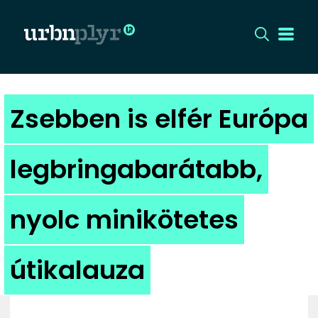
CÍMLAP
Zsebben is elfér Európa
DIZÁJN
legbringabarátabb,
DIVAT
nyolc minikötetes
HIP
KULT
útikalauza
UTCA