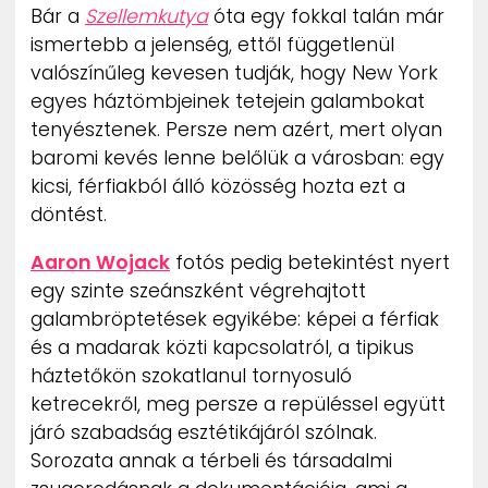
Bár a
Szellemkutya
óta egy fokkal talán már
ZENE
ismertebb a jelenség, ettől függetlenül
valószínűleg kevesen tudják, hogy New York
MÉDIAAJÁNLAT
IMPRESSZUM
egyes háztömbjeinek tetejein galambokat
PR-ARCHÍVUM
tenyésztenek. Persze nem azért, mert olyan
ADATKEZELÉSI TÁJÉKOZTATÓ
baromi kevés lenne belőlük a városban: egy
kicsi, férfiakból álló közösség hozta ezt a
döntést.
Aaron Wojack
fotós pedig betekintést nyert
egy szinte szeánszként végrehajtott
galambröptetések egyikébe: képei a férfiak
és a madarak közti kapcsolatról, a tipikus
háztetőkön szokatlanul tornyosuló
ketrecekről, meg persze a repüléssel együtt
járó szabadság esztétikájáról szólnak.
Sorozata annak a térbeli és társadalmi