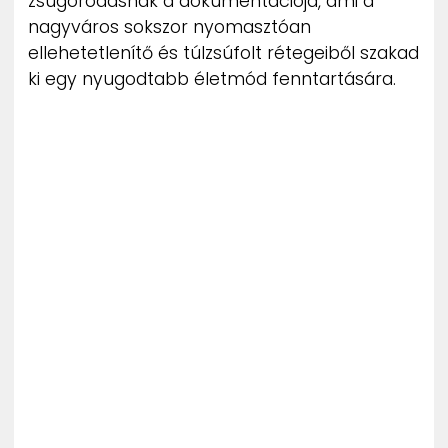
zsugorodásnak a dokumentációja, ami a
nagyváros sokszor nyomasztóan
ellehetetlenítő és túlzsúfolt rétegeiből szakad
ki egy nyugodtabb életmód fenntartására.