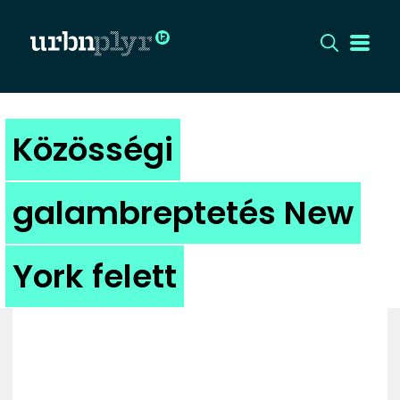
CÍMLAP
Közösségi
DIZÁJN
galambreptetés New
DIVAT
York felett
HIP
KULT
UTCA