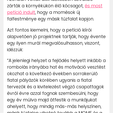
zárták a környékükön élő kócsagot,
és most
petíció indult
, hogy a momésok új
falfestménye egy másik tűzfalat kapjon.
Azt fontos kiemelni, hogy a petíció kiírói
alapvetően jó projektnek tartják, hogy évente
egy ilyen murál megvalósulhasson, viszont,
idézzük:
“A jelenlegi helyzet a fejlődés helyett inkább a
rombolás irányába hat és motiváció vesztést
okozhat a következő években sorrakerülő
fiatal pályázók körében ugyanis a fiatal
tervezők és a kivitelezést végző csapattagok
évről évre azzal fognak szembesülni, hogy
egy év múlva majd átfestik a munkájukat
ahelyett, hogy mindig más-más helyszínen,