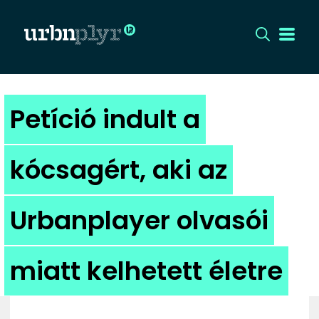
CÍMLAP
Petíció indult a
DIZÁJN
kócsagért, aki az
DIVAT
Urbanplayer olvasói
HIP
KULT
miatt kelhetett életre
UTCA