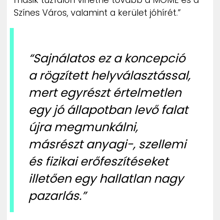
másik tűzfalon vihetné tovább a MOME és a
Színes Város, valamint a kerület jóhírét.”
“Sajnálatos ez a koncepció
a rögzített helyválasztással,
mert egyrészt értelmetlen
egy jó állapotban levő falat
újra megmunkálni,
másrészt anyagi-, szellemi
és fizikai erőfeszítéseket
illetően egy hallatlan nagy
pazarlás.”