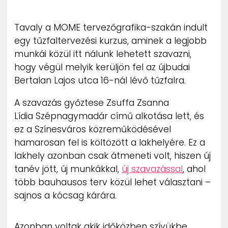
ZENE
Tavaly a MOME tervezőgrafika-szakán indult
MÉDIAAJÁNLAT
egy tűzfaltervezési kurzus, aminek a legjobb
IMPRESSZUM
munkái közül itt nálunk lehetett szavazni,
PR-ARCHÍVUM
ADATKEZELÉSI TÁJÉKOZTATÓ
hogy végül melyik kerüljön fel az újbudai
Bertalan Lajos utca 16-nál lévő tűzfalra.
A szavazás győztese Zsuffa Zsanna
Lídia Szépnagymadár című alkotása lett, és
ez a Színesváros közreműködésével
hamarosan fel is költözött a lakhelyére. Ez a
lakhely azonban csak átmeneti volt, hiszen új
tanév jött, új munkákkal,
új szavazással
, ahol
több bauhausos terv közül lehet választani –
sajnos a kócsag kárára.
Azonban voltak akik időközben szívükbe