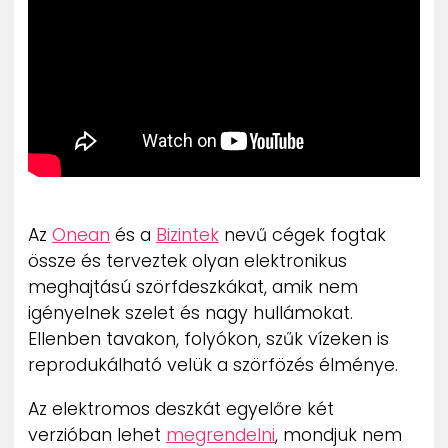
ZENE
MÉDIAAJÁNLAT
IMPRESSZUM
PR-ARCHÍVUM
ADATKEZELÉSI TÁJÉKOZTATÓ
Az
Onean
és a
Bizintek
nevű cégek fogtak
össze és terveztek olyan elektronikus
meghajtású szörfdeszkákat, amik nem
igényelnek szelet és nagy hullámokat.
Ellenben tavakon, folyókon, szűk vízeken is
reprodukálható velük a szörfözés élménye.
Az elektromos deszkát egyelőre két
verzióban lehet
megrendelni
, mondjuk nem