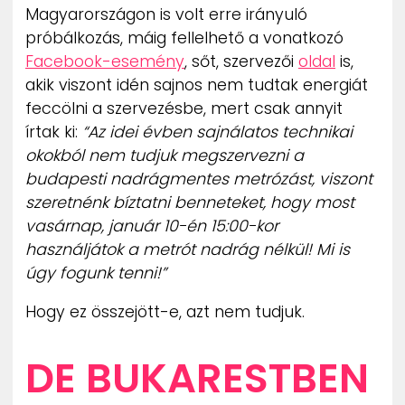
Magyarországon is volt erre irányuló
próbálkozás, máig fellelhető a vonatkozó
Facebook-esemény
, sőt, szervezői
oldal
is,
akik viszont idén sajnos nem tudtak energiát
feccölni a szervezésbe, mert csak annyit
írtak ki:
“Az idei évben sajnálatos technikai
okokból nem tudjuk megszervezni a
budapesti nadrágmentes metrózást, viszont
szeretnénk bíztatni benneteket, hogy most
vasárnap, január 10-én 15:00-kor
használjátok a metrót nadrág nélkül! Mi is
úgy fogunk tenni!”
Hogy ez összejött-e, azt nem tudjuk.
DE BUKARESTBEN