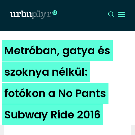
CÍMLAP
Metróban, gatya és
DIZÁJN
szoknya nélkül:
DIVAT
fotókon a No Pants
HIP
KULT
Subway Ride 2016
UTCA