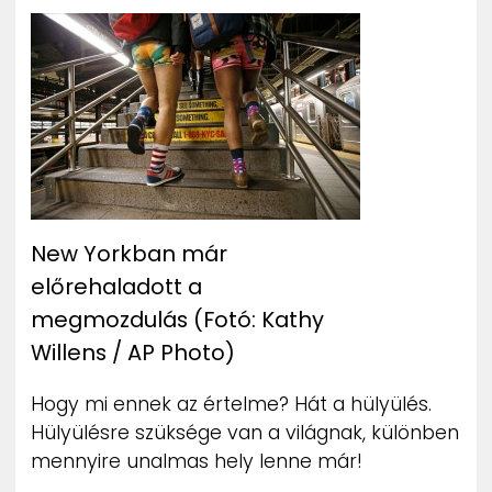
ZENE
MÉDIAAJÁNLAT
IMPRESSZUM
PR-ARCHÍVUM
ADATKEZELÉSI TÁJÉKOZTATÓ
New Yorkban már
előrehaladott a
megmozdulás (Fotó: Kathy
Willens / AP Photo)
Hogy mi ennek az értelme? Hát a hülyülés.
Hülyülésre szüksége van a világnak, különben
mennyire unalmas hely lenne már!