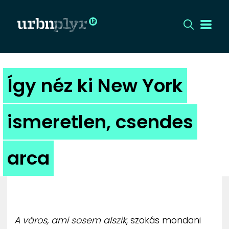
CÍMLAP
Így néz ki New York
DIZÁJN
ismeretlen, csendes
DIVAT
arca
HIP
KULT
UTCA
A város, ami sosem alszik
, szokás mondani