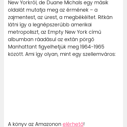
New Yorkról, de Duane Michals egy másik
ZENE
oldalát mutatja meg az érmének – a
zajmentest, az ürest, a megbékéltet. Ritkán
MÉDIAAJÁNLAT
látni így a legnépszerűbb amerikai
IMPRESSZUM
PR-ARCHÍVUM
metropoliszt, az Empty New York című
ADATKEZELÉSI TÁJÉKOZTATÓ
albumban ráadásul az extán pörgő
Manhattant figyelhetjük meg 1964-1965
között. Ami így olyan, mint egy szellemváros:
A könyv az Amazonon
elérhető
!