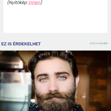
(Nyitókép
innen
)