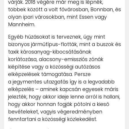
várják. 2018 végére már meg is lépnék,
többek között a volt fővárosban, Bonnban, és
olyan ipari városokban, mint Essen vagy
Mannheim.
Egyéb húzásokat is terveznek, úgy mint
bizonyos járműtípus-flották, mint a buszok és
taxik károsanyag-kibocsátásának
korlátozása, alacsony-emissziós zónák
kiépítése vagy a közösségi autózásos
elképzelések támogatása. Persze
a jegymentes utazgatás így is a legvadabb
elképzelés – aminek kapcsán egyesek máris
jelezték, hogy akkor ideje lenne arról is hallani,
hogy akkor honnan fogják pótolni a kieső
bevételeket, vagyis végeredményben
fenntartani a közösségi közlekedést.