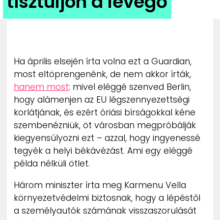
tisztuljon a levegő
ZENE
MÉDIAAJÁNLAT
IMPRESSZUM
PR-ARCHÍVUM
Ha április elsején írta volna ezt a Guardian,
ADATKEZELÉSI TÁJÉKOZTATÓ
most eltöprengenénk, de nem akkor írták,
hanem most
: mivel eléggé szenved Berlin,
hogy alámenjen az EU légszennyezettségi
korlátjának, és ezért óriási bírságokkal kéne
szembenézniük, öt városban megpróbálják
kiegyensúlyozni ezt – azzal, hogy ingyenessé
tegyék a helyi békávézást. Ami egy eléggé
példa nélküli ötlet.
Három miniszter írta meg Karmenu Vella
környezetvédelmi biztosnak, hogy a lépéstől
a személyautók számának visszaszorulását