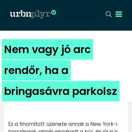
CÍMLAP
Nem vagy jó arc
DIZÁJN
rendőr, ha a
DIVAT
bringasávra parkolsz
HIP
KULT
UTCA
Ez a finomított üzenete annak a New York-i
bringásnak, akinél elszakadt a húr, és jól ki is