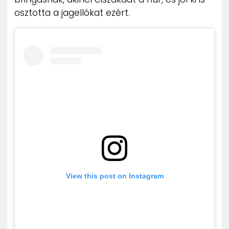
ZENE
osztotta a jagellókat ezért.
MÉDIAAJÁNLAT
IMPRESSZUM
PR-ARCHÍVUM
ADATKEZELÉSI TÁJÉKOZTATÓ
View this post on Instagram