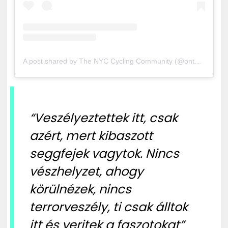
A post shared by The NYC Cycling Community (@onthebikelane)
“Veszélyeztettek itt, csak
azért, mert kibaszott
seggfejek vagytok. Nincs
vészhelyzet, ahogy
körülnézek, nincs
terrorveszély, ti csak álltok
itt és veritek a faszotokat”