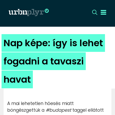
CÍMLAP
Nap képe: így is lehet
DIZÁJN
fogadni a tavaszi
DIVAT
havat
HIP
KULT
A mai lehetetlen hóesés miatt
UTCA
böngészgettük a
#budapest
taggel ellátott