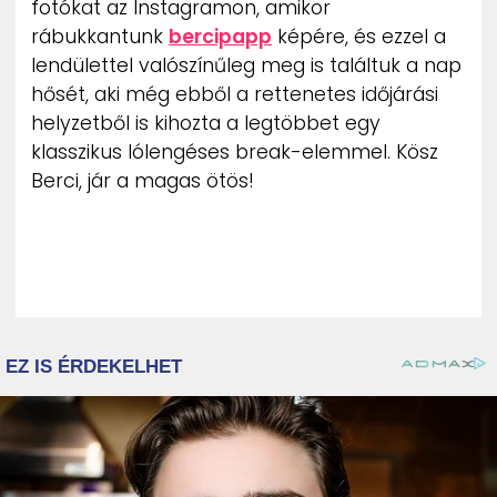
fotókat az Instagramon, amikor
ZENE
rábukkantunk
bercipapp
képére, és ezzel a
lendülettel valószínűleg meg is találtuk a nap
MÉDIAAJÁNLAT
hősét, aki még ebből a rettenetes időjárási
IMPRESSZUM
PR-ARCHÍVUM
helyzetből is kihozta a legtöbbet egy
ADATKEZELÉSI TÁJÉKOZTATÓ
klasszikus lólengéses break-elemmel. Kösz
Berci, jár a magas ötös!