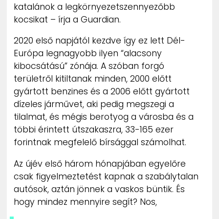
katalánok a legkörnyezetszennyezőbb
kocsikat – írja a Guardian.
2020 első napjától kezdve így ez lett Dél-
Európa legnagyobb ilyen “alacsony
kibocsátású” zónája. A szóban forgó
területről kitiltanak minden, 2000 előtt
gyártott benzines és a 2006 előtt gyártott
dízeles járművet, aki pedig megszegi a
tilalmat, és mégis berotyog a városba és a
többi érintett útszakaszra, 33-165 ezer
forintnak megfelelő bírsággal számolhat.
Az újév első három hónapjában egyelőre
csak figyelmeztetést kapnak a szabálytalan
autósok, aztán jönnek a vaskos büntik. És
hogy mindez mennyire segít? Nos,