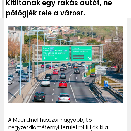
Kitiltanak egy rakás autót, ne
ZENE
pöfögjék tele a várost.
MÉDIAAJÁNLAT
IMPRESSZUM
PR-ARCHÍVUM
ADATKEZELÉSI TÁJÉKOZTATÓ
A Madridinél hússzor nagyobb, 95
négyzetkilométernyi területről tiltják ki a