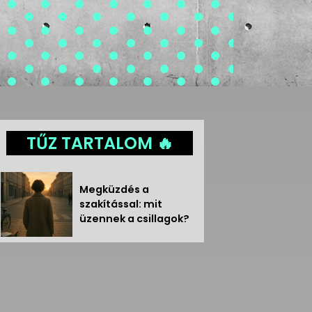
TŰZ TARTALOM 🔥
Megküzdés a
szakítással: mit
üzennek a csillagok?