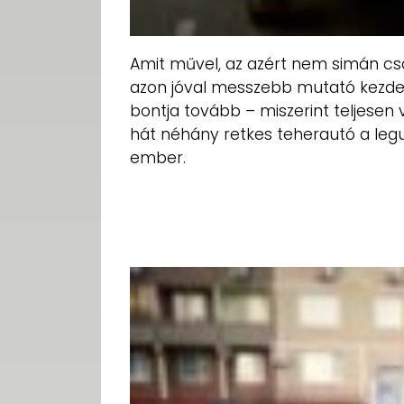
Amit művel, az azért nem simán cs
azon jóval messzebb mutató kezde
bontja tovább – miszerint teljesen 
hát néhány retkes teherautó a legu
ember.