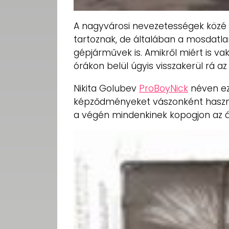
A nagyvárosi nevezetességek közé 
tartoznak, de általában a mosdatla
gépjárművek is. Amikről miért is v
órákon belül úgyis visszakerül rá a
Nikita Golubev
ProBoyNick
néven ezt
képződményeket vászonként használ
a végén mindenkinek kopogjon az ál