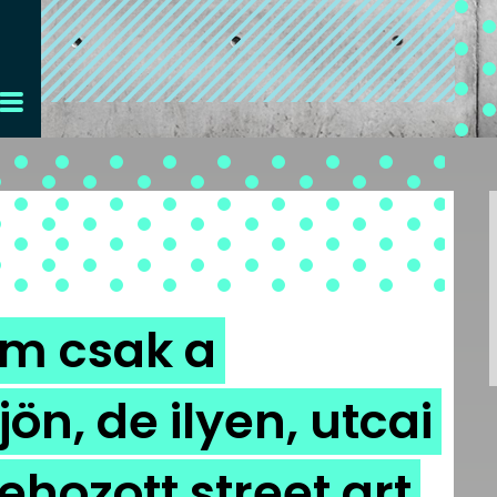
m csak a
ön, de ilyen, utcai
hozott street art