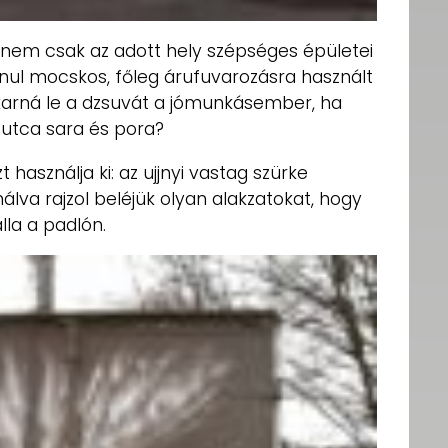
nem csak az adott hely szépséges épületei
nul mocskos, főleg árufuvarozásra használt
akarná le a dzsuvát a jómunkásember, ha
z utca sara és pora?
 használja ki: az ujjnyi vastag szürke
va rajzol beléjük olyan alakzatokat, hogy
la a padlón.