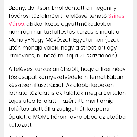
ZENE
Bizony, döntsön. Erről döntött a megannyi
fővárosi tűzfalműért felelőssé tehető
Színes
MÉDIAAJÁNLAT
Város
, akikkel közös együttműködésben
IMPRESSZUM
nemrég már tűzfalfestés kurzus is indult a
PR-ARCHÍVUM
Moholy-Nagy Művészeti Egyetemen (ezek
ADATKEZELÉSI TÁJÉKOZTATÓ
után mondja valaki, hogy a street art egy
irreleváns, bűnöző műfaj a 21. században).
A féléves kurzus arról szólt, hogy a tizennégy
fős csapat környezetvédelem tematikában
készítsen illusztrációt. Az alábbi képeken
látható tűzfalat is ők találták meg a Bertalan
Lajos utca 16. alatt – azért itt, mert amíg
felújítás alatt áll a zugligeti úti központi
épület, a MOME három évre ebbe az utcába
költözött.