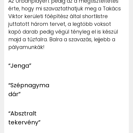
Az Urbanplayert pedig az a megtiszteltetés
érte, hogy mi szavaztathatjuk meg a Takács
Viktor kerületi főépítész által shortlistre
juttatott három tervet, a legtöbb voksot
kapó darab pedig végül tényleg el is készül
majd a tűzfalra. Balra a szavazás, lejjebb a
pályamunkák!
“Jenga”
“Szépnagyma
dár”
“Absztralt
tekervény”