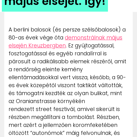
május elsejét. Így!
ZENE
MÉDIAAJÁNLAT
IMPRESSZUM
A berlini balosok (és persze szélsőbalosok) a
PR-ARCHÍVUM
80-as évek vége óta
demonstrálnak május
ADATKEZELÉSI TÁJÉKOZTATÓ
elsején Kreuzbergben
. Ez gyújtogatással,
fosztogatással és egyéb randalírral is
párosult a radikálisabb elemek részéről, amit
a rendőrség eleinte kemény
ellentámadásokkal vert vissza, később, a 90-
es évek közepétől viszont taktikát váltották,
és támogatni kezdték az olyan bulikat, mint
az Oranianstrasse környékén
rendezett street fesztivál, amivel sikerült is
részben megállítani a tombolást. Részben,
mert azért a jellemzően koromfeketében
öltözött “autonómok” máig felvonulnak, és